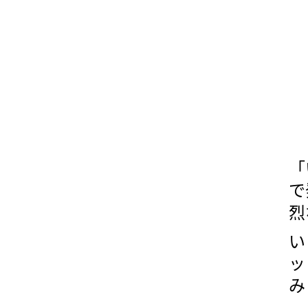
「
で
烈
い
ッ
み