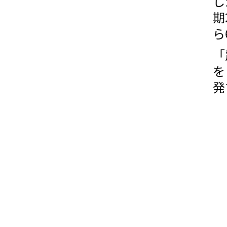
し
期
ら
「
を
発