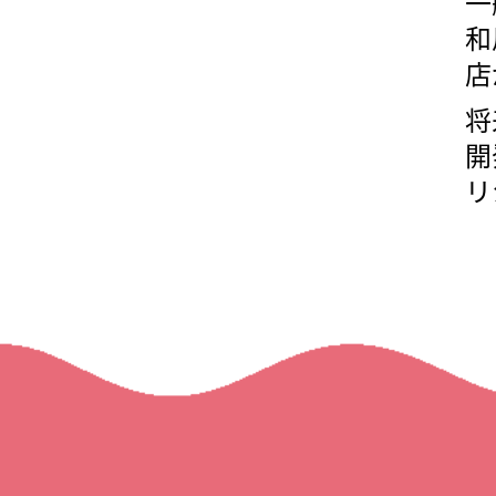
一
和
店
将
開
リ