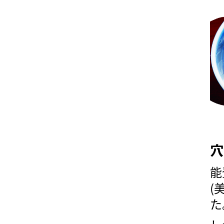
穴
能
(
た