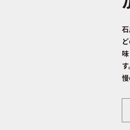
石
ど
味
す
慢